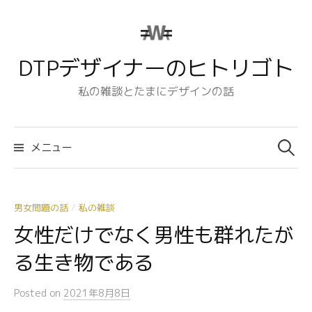
コ
ン
テ
DTPデザイナーのヒトリゴト
ン
ツ
私の雑談とたまにデザインの話
へ
ス
検
キ
索:
メニュー
ッ
プ
男女問題の話
私の雑談
/
女性だけでなく男性も群れたが
る生き物である
Posted
on
2021年8月8日