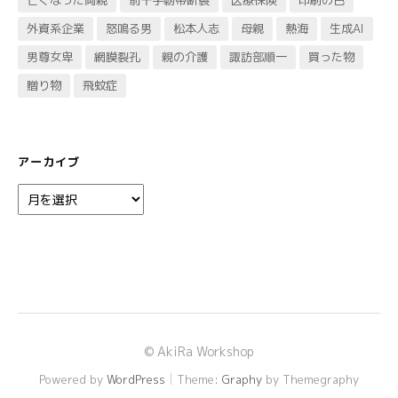
亡くなった両親
前十字靭帯断裂
医療保険
印刷の色
外資系企業
怒鳴る男
松本人志
母親
熱海
生成AI
男尊女卑
網膜裂孔
親の介護
諏訪部順一
買った物
贈り物
飛蚊症
アーカイブ
ア
ー
カ
イ
ブ
© AkiRa Workshop
|
Powered by
WordPress
Theme:
Graphy
by Themegraphy