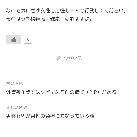
なので気にせず女性も男性も一人で行動してください。
そのほうが精神的に健康になれますよ。
0
ウザい男
投
古い投稿
外資系企業ではクビになる前の儀式（PIP）がある
稿
ナ
新しい投稿
ビ
男尊女卑が男性の負担にもなっている話
ゲ
ー