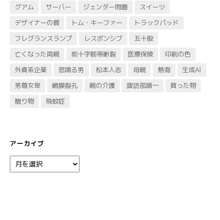
グアム
サーバー
ジェンダー問題
スイーツ
デザイナーの質
トム・キーファー
トラックパッド
フレグランスランプ
レスポンシブ
五十股
亡くなった両親
前十字靭帯断裂
医療保険
印刷の色
外資系企業
怒鳴る男
松本人志
母親
熱海
生成AI
男尊女卑
網膜裂孔
親の介護
諏訪部順一
買った物
贈り物
飛蚊症
アーカイブ
ア
ー
カ
イ
ブ