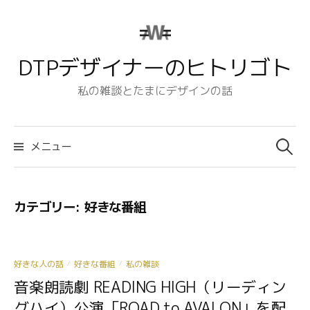
コ
ン
テ
DTPデザイナーのヒトリゴト
ン
ツ
私の雑談とたまにデザインの話
へ
ス
検
キ
索:
メニュー
ッ
プ
カテゴリー:
好きな番組
好きな人の話
好きな番組
私の雑談
/
/
音楽朗読劇 READING HIGH（リーディン
グハイ）公演「ROAD to AVALON」を配