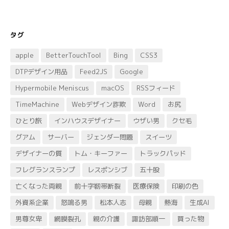
タグ
apple
BetterTouchTool
Bing
CSS3
DTPデザイン用品
Feed2JS
Google
Hypermobile Meniscus
macOS
RSSフィード
TimeMachine
Webデザイン詐欺
Word
お尻
ひとり旅
インハウスデザイナー
ウザい男
クセ毛
グアム
サーバー
ジェンダー問題
スイーツ
デザイナーの質
トム・キーファー
トラックパッド
フレグランスランプ
レスポンシブ
五十股
亡くなった両親
前十字靭帯断裂
医療保険
印刷の色
外資系企業
怒鳴る男
松本人志
母親
熱海
生成AI
男尊女卑
網膜裂孔
親の介護
諏訪部順一
買った物