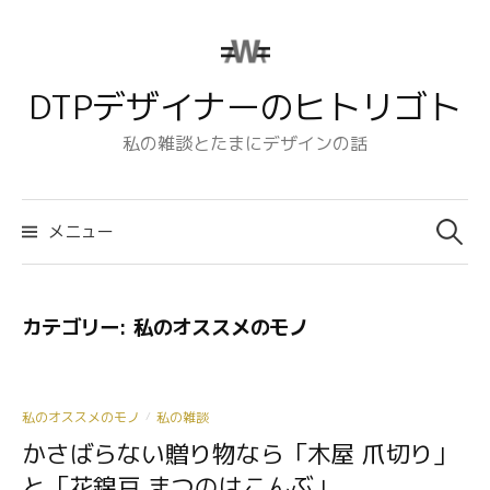
コ
ン
テ
DTPデザイナーのヒトリゴト
ン
ツ
私の雑談とたまにデザインの話
へ
ス
検
キ
索:
メニュー
ッ
プ
カテゴリー:
私のオススメのモノ
私のオススメのモノ
私の雑談
/
かさばらない贈り物なら「木屋 爪切り」
と「花錦戸 まつのはこんぶ」