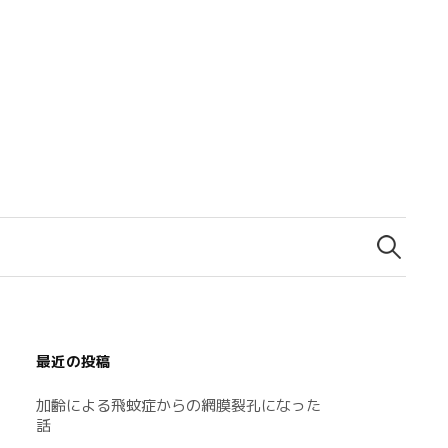
検
索:
最近の投稿
加齢による飛蚊症からの網膜裂孔になった
話