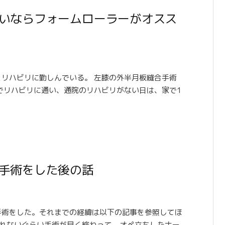
いならフォームローラーがオスス
っとリハビリに勤しんでいる。 左膝の外半月板縫合手術
でリハビリに通い、通院のリハビリがない日は、家で1
手術をした後の話
の手術をした。それまでの経緯は以下の記事を参照してほ
られないぐらい手術が早く終わって、オペ立ちしたナー