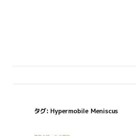
コ
ン
テ
ン
ツ
へ
ス
キ
ッ
プ
タグ:
Hypermobile Meniscus