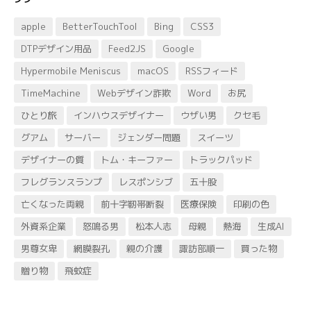
apple
BetterTouchTool
Bing
CSS3
DTPデザイン用品
Feed2JS
Google
Hypermobile Meniscus
macOS
RSSフィード
TimeMachine
Webデザイン詐欺
Word
お尻
ひとり旅
インハウスデザイナー
ウザい男
クセ毛
グアム
サーバー
ジェンダー問題
スイーツ
デザイナーの質
トム・キーファー
トラックパッド
フレグランスランプ
レスポンシブ
五十股
亡くなった両親
前十字靭帯断裂
医療保険
印刷の色
外資系企業
怒鳴る男
松本人志
母親
熱海
生成AI
男尊女卑
網膜裂孔
親の介護
諏訪部順一
買った物
贈り物
飛蚊症