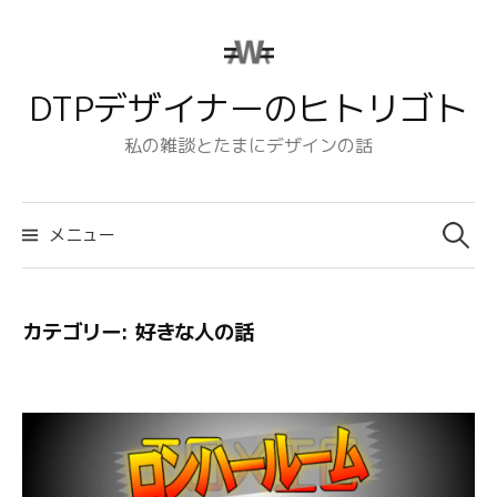
コ
ン
テ
DTPデザイナーのヒトリゴト
ン
ツ
私の雑談とたまにデザインの話
へ
ス
検
キ
索:
メニュー
ッ
プ
カテゴリー:
好きな人の話