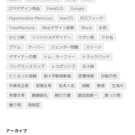
DTPデザイン用品
Feed2JS
Google
Hypermobile Meniscus
macOS
RSSフィード
TimeMachine
Webデザイン詐欺
Word
お尻
ひとり旅
インハウスデザイナー
ウザい男
クセ毛
グアム
サーバー
ジェンダー問題
スイーツ
デザイナーの質
トム・キーファー
トラックパッド
フレグランスランプ
レスポンシブ
五十股
亡くなった両親
前十字靭帯断裂
医療保険
印刷の色
外資系企業
怒鳴る男
松本人志
母親
熱海
生成AI
男尊女卑
網膜裂孔
親の介護
諏訪部順一
買った物
贈り物
飛蚊症
アーカイブ