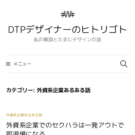
コ
ン
テ
DTPデザイナーのヒトリゴト
ン
ツ
私の雑談とたまにデザインの話
へ
ス
検
キ
索:
メニュー
ッ
プ
カテゴリー:
外資系企業あるある話
外資系企業あるある話
外資系企業でのセクハラは一発アウトで
即退場になる