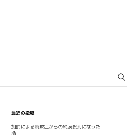
検
索:
最近の投稿
加齢による飛蚊症からの網膜裂孔になった
話