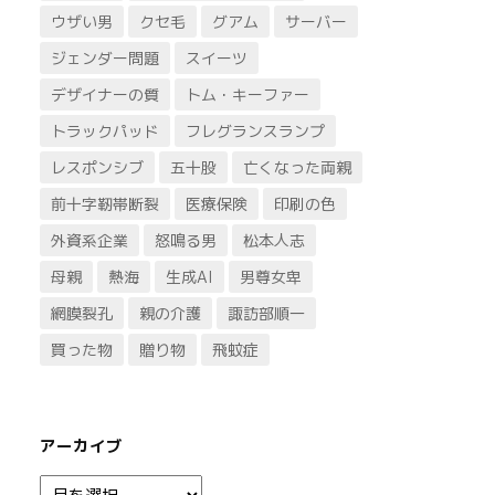
ウザい男
クセ毛
グアム
サーバー
ジェンダー問題
スイーツ
デザイナーの質
トム・キーファー
トラックパッド
フレグランスランプ
レスポンシブ
五十股
亡くなった両親
前十字靭帯断裂
医療保険
印刷の色
外資系企業
怒鳴る男
松本人志
母親
熱海
生成AI
男尊女卑
網膜裂孔
親の介護
諏訪部順一
買った物
贈り物
飛蚊症
アーカイブ
ア