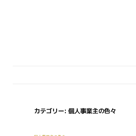
コ
ン
テ
ン
ツ
へ
ス
キ
ッ
プ
カテゴリー:
個人事業主の色々