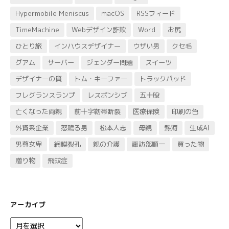
Hypermobile Meniscus
macOS
RSSフィード
TimeMachine
Webデザイン詐欺
Word
お尻
ひとり旅
インハウスデザイナー
ウザい男
クセ毛
グアム
サーバー
ジェンダー問題
スイーツ
デザイナーの質
トム・キーファー
トラックパッド
フレグランスランプ
レスポンシブ
五十股
亡くなった両親
前十字靭帯断裂
医療保険
印刷の色
外資系企業
怒鳴る男
松本人志
母親
熱海
生成AI
男尊女卑
網膜裂孔
親の介護
諏訪部順一
買った物
贈り物
飛蚊症
アーカイブ
ア