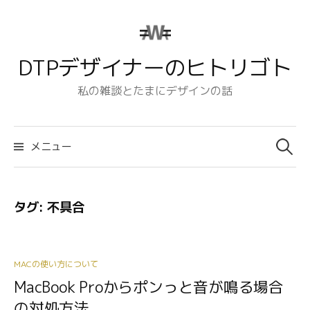
コ
ン
テ
DTPデザイナーのヒトリゴト
ン
ツ
私の雑談とたまにデザインの話
へ
ス
検
キ
索:
メニュー
ッ
プ
タグ:
不具合
MACの使い方について
MacBook Proからポンっと音が鳴る場合
の対処方法